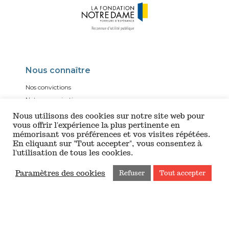
Nous connaître
Nos convictions
Notre organisation
Nos comptes
Nous utilisons des cookies sur notre site web pour
vous offrir l'expérience la plus pertinente en
mémorisant vos préférences et vos visites répétées.
En cliquant sur "Tout accepter", vous consentez à
Nos chantiers
l'utilisation de tous les cookies.
Paramètres des cookies
Refuser
Tout accepter
Nous soutenir
Faire un don
IFI 2026