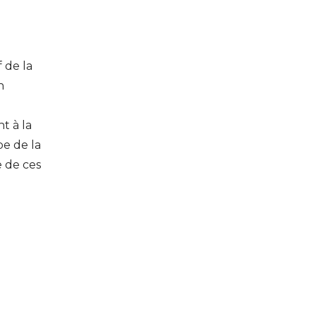
 de la
n
t à la
pe de la
e de ces