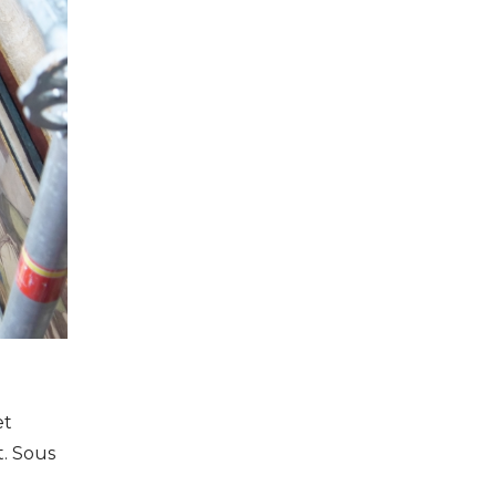
et
t. Sous