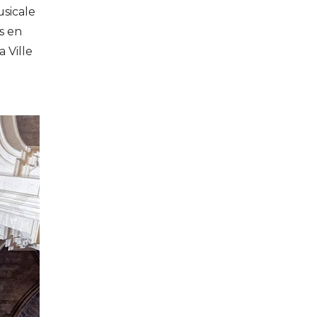
usicale
s en
 Ville