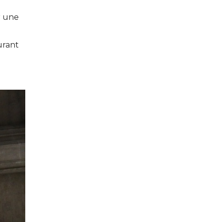
er une
urant