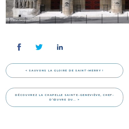
© Père Jacques Ollier
< SAUVONS LA GLOIRE DE SAINT-MERRY !
DÉCOUVREZ LA CHAPELLE SAINTE-GENEVIÈVE, CHEF-
D’ŒUVRE DU… >