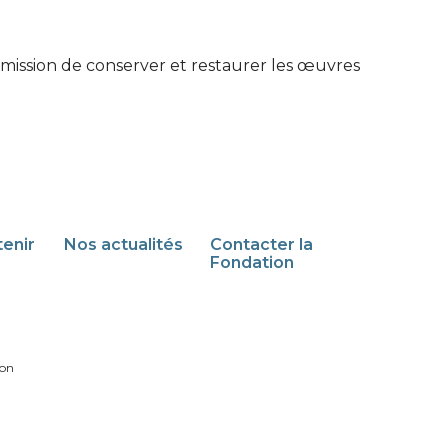
ur mission de conserver et restaurer les œuvres
enir
Nos actualités
Contacter la
Fondation
son