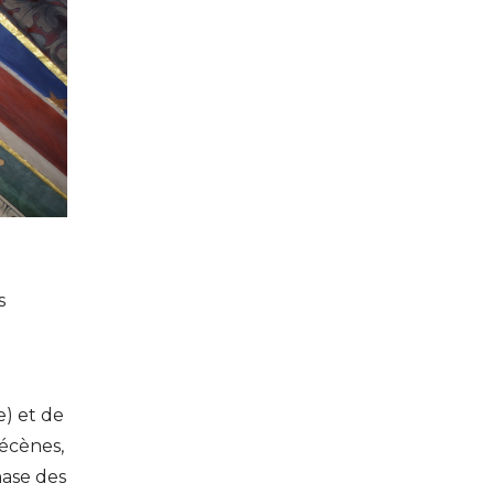
s
e) et de
mécènes,
hase des