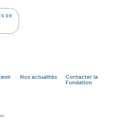
S DE
-
enir
Nos actualités
Contacter la
Fondation
son