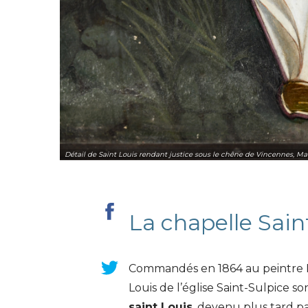
Détail de Saint Louis rendant justice sous le chêne de Vincennes, Mato
La chapelle Sain
Commandés en 1864 au peintre Lou
Louis de l’église Saint-Sulpice s
saint Louis
, devenu plus tard pa