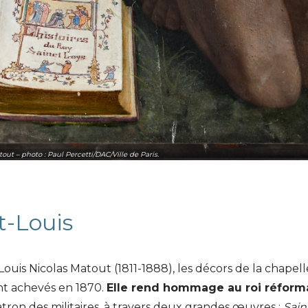
ut – photo : Paul Percetti/DAC/Ville de Paris.
t-Louis
is Nicolas Matout (1811-1888), les décors de la chapell
ont achevés en 1870.
Elle rend hommage au roi réform
tron des militaires, à travers deux grandes œuvres :
Sain