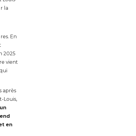
r la
e
ures. En
t
en 2025
re vient
qui
s après
-Louis,
’un
rend
et en