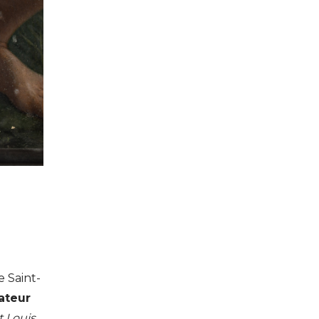
e Saint-
ateur
t Louis