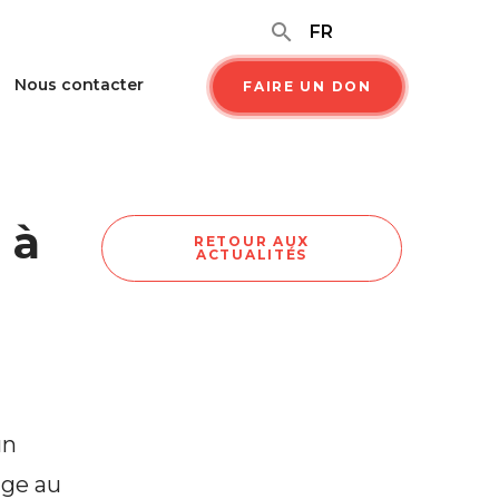
search
FR
Nous contacter
FAIRE UN DON
 à
RETOUR AUX
ACTUALITÉS
un
age au