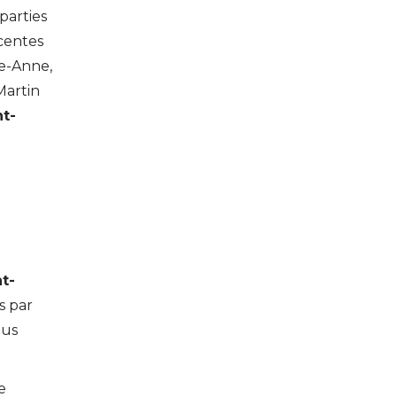
parties
centes
te-Anne,
Martin
nt-
t-
s par
ous
e