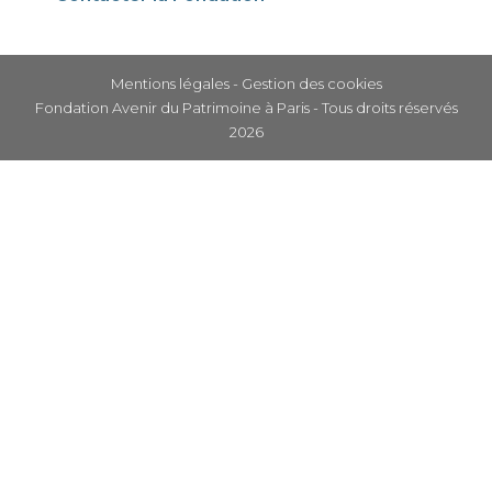
Mentions légales
-
Gestion des cookies
Fondation Avenir du Patrimoine à Paris - Tous droits réservés
2026