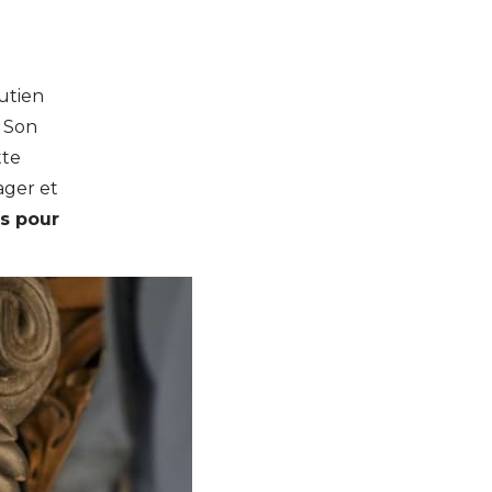
utien
. Son
tte
ager et
us pour