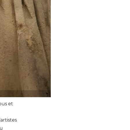
ous et
artistes
du