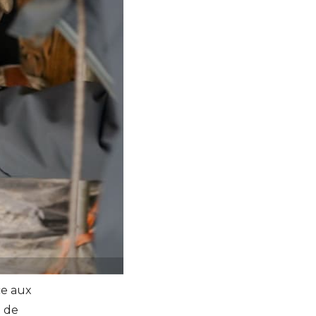
ce aux
t de