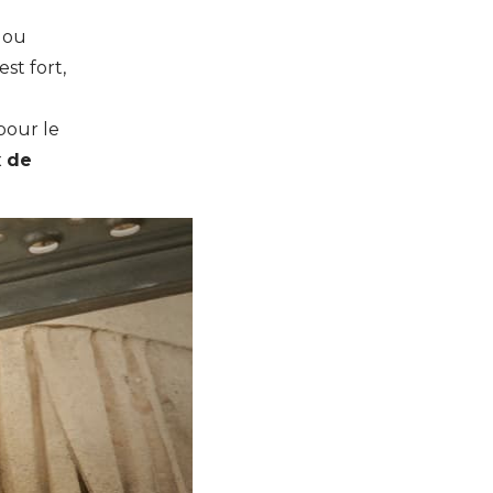
s ou
st fort,
pour le
x de