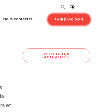
search
FR
Nous contacter
FAIRE UN DON
RETOUR AUX
ACTUALITÉS
s
la
rs et