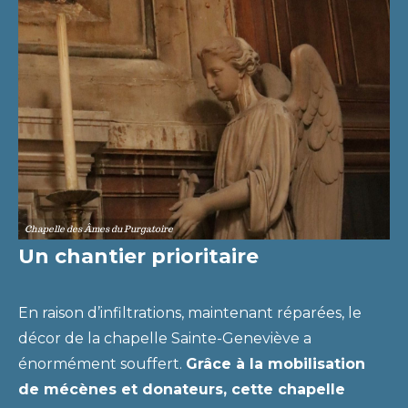
Chapelle des Âmes du Purgatoire
Un chantier prioritaire
En raison d’infiltrations, maintenant réparées, le
décor de la chapelle Sainte-Geneviève a
énormément souffert.
Grâce à la mobilisation
de mécènes et donateurs, cette chapelle