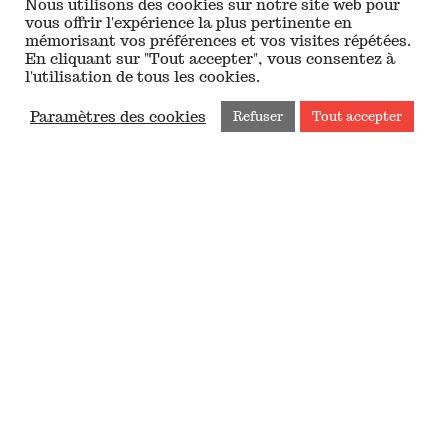
Nous utilisons des cookies sur notre site web pour
vous offrir l'expérience la plus pertinente en
mémorisant vos préférences et vos visites répétées.
En cliquant sur "Tout accepter", vous consentez à
Nos chantiers
l'utilisation de tous les cookies.
Paramètres des cookies
Refuser
Tout accepter
Nous soutenir
Faire un don
IFI 2026
Vous êtes une entreprise
Transmettre son patrimoine
Nos actualités
Contacter la Fondation