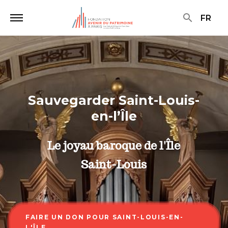
search
FR
Sauvegarder Saint-Louis-
en-l’Île
Le joyau baroque de l'Île
Saint-Louis
FAIRE UN DON POUR SAINT-LOUIS-EN-
L'ÎLE